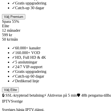
✓
Gratis uppgradering
✓
Catch-up 30 dagar
Välj Premium
Spara 55%
Elite
12 månader
599 kr
50 kr/mån
✓
60.000+ kanaler
✓
160.000+ VOD
✓
HD, Full HD & 4K
✓
5 anslutningar
✓
24/7 VIP-support
✓
Gratis uppgradering
✓
Catch-up 60 dagar
✓
Dedikerad linje
Välj Elite
🔒 SSL-krypterad betalning
⚡ Aktiveras på 5 min
🛡️ 48h pengarna-tillb
IPTV
Sverige
Sveriges bästa IPTV-tjänst.