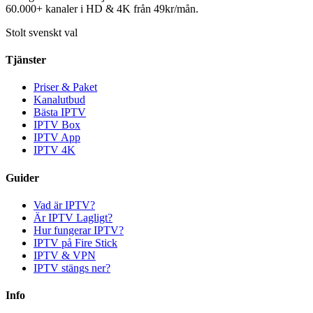
60.000+ kanaler i HD & 4K från 49kr/mån.
Stolt svenskt val
Tjänster
Priser & Paket
Kanalutbud
Bästa IPTV
IPTV Box
IPTV App
IPTV 4K
Guider
Vad är IPTV?
Är IPTV Lagligt?
Hur fungerar IPTV?
IPTV på Fire Stick
IPTV & VPN
IPTV stängs ner?
Info