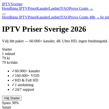
IPTV
Sverige
Hem
Bästa IPTV
Priser
Kanaler
Lagligt?
FAQ
Prova Gratis →
Hem
Bästa IPTV
Priser
Kanaler
Lagligt?
FAQ
Prova Gratis 48h →
Se pri
IPTV Priser Sverige 2026
Välj ditt paket — 60.000+ kanaler, 4K Ultra HD, ingen bindningstid.
Starter
1 månad
79 kr
79 kr/mån
✓
60.000+ kanaler
✓
160.000+ VOD
✓
HD & Full HD
✓
1 anslutning
✓
24/7 support
Välj Starter
Spara 38%
Smart